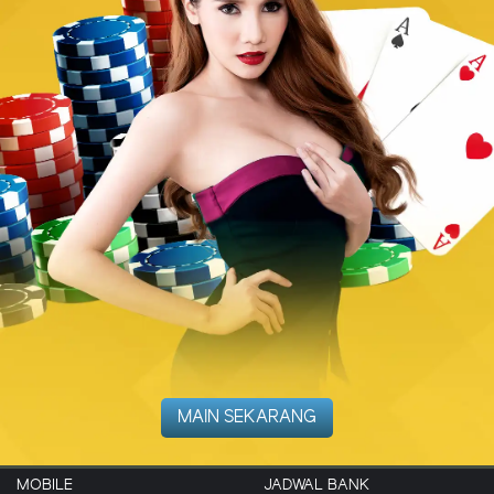
MAIN SEKARANG
MOBILE
JADWAL BANK