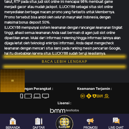
takut, RTP pada situs judi slot online ini mencapai 98% membuat game
menjadi gacor atau mudah jackpot. ILUCKY88 sebagai situs slot online
menyediakan berbagai macam promo yang fantastis untuk Membernya.
Promo tersebut bisa ambil oleh seluruh masyrakat Indonesia, dengan
maksimal bonus deposit 50%.
ILUCKY88 mempunyai sistem keamanan dengan rancangan keamanan tingkat
tinggi, alhasil semua keamanan Anda saat bermain di agen judi slot online
dipastikan aman. Mulai dari informasi rekening hingga informasi lainnya akan
dijaga ketat oleh teknologi enkripsi informasi. Anda dapat mengecheck
keamanan dengan mencari situs kami pada ranking mesin pencarian Google,
hal itu disebabkan karena situs ILUCKY88 sudah teruji keasliannya.
BACA LEBIH LENGKAP
Dukungan Perangkat :
Keamanan Terjamin :
Lisensi :
Copyright © - ILUCKY88. Seluruh hak cipta dilindungi
BERANDA
DAFTAR
PROMOSI
LIVE CHAT