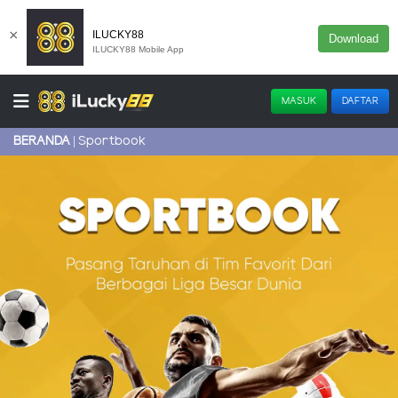
×
ILUCKY88
Download
ILUCKY88 Mobile App
MASUK
DAFTAR
Sportbook
BERANDA