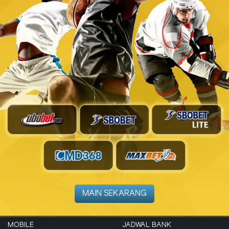
MAIN SEKARANG
MOBILE
JADWAL BANK