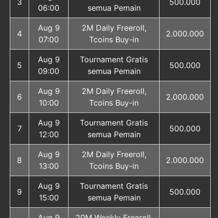
3
500.000
06:00
semua Pemain
Aug 9
2M Daily Freeroll,
4
2.000.000
07:00
Tcoins Buy-in
Aug 9
Tournament Gratis
5
500.000
09:00
semua Pemain
Aug 9
2M Daily Freeroll,
6
2.000.000
10:00
Tcoins Buy-in
Aug 9
Tournament Gratis
7
500.000
12:00
semua Pemain
Aug 9
2M Daily Freeroll,
8
2.000.000
13:00
Tcoins Buy-in
Aug 9
Tournament Gratis
9
500.000
15:00
semua Pemain
Aug 9
20M Weekly Freeroll,